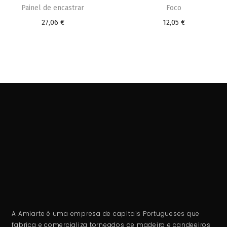
Painel de encastrar
Foco
27,06
€
12,05
€
A Amiarte é uma empresa de capitais Portugueses que
fabrica e comercializa torneados de madeira e candeeiros